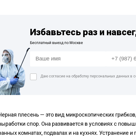
Дези
пред
Обра
Избавьтесь раз и навсе
Дези
мага
Бесплатный выезд по Москве
Дези
мясн
Дези
Даю согласие на обработку персональных данных в с
Черная плесень — это вид микроскопических грибков
выработки спор. Она развивается в условиях с повы
ванных комнатах, подвалах и на кухнях. Устранение 