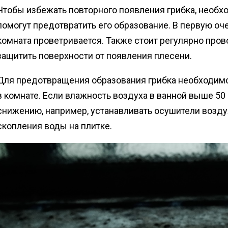
Чтобы избежать повторного появления грибка, необх
помогут предотвратить его образование. В первую оч
комната проветривается. Также стоит регулярно про
защитить поверхности от появления плесени.
Для предотвращения образования грибка необходимо
в комнате. Если влажность воздуха в ванной выше 50 
снижению, например, устанавливать осушители возду
скопления воды на плитке.