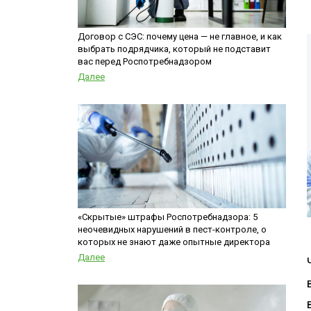
Шершни
Горячий туман
Медведка
Теплицы
Договор с СЭС: почему цена — не главное, и как
выбрать подрядчика, который не подставит
Дезинсекция помещений
вас перед Роспотребнадзором
Дезинсекция территорий
Далее
Жуки
Вши
Чешуйницы
Паук
Многоквартирный дом
«Скрытые» штрафы Роспотребнадзора: 5
неочевидных нарушений в пест-контроле, о
которых не знают даже опытные директора
Далее