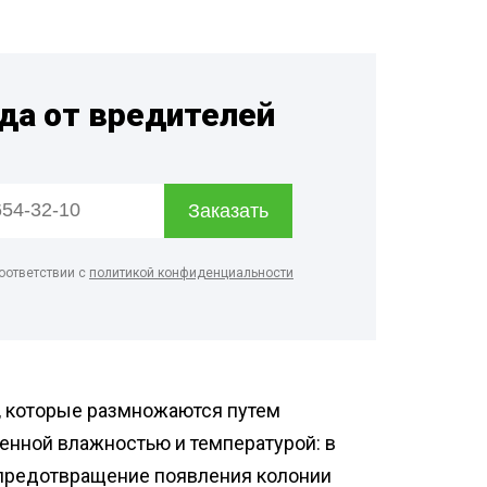
нфекция пищевых
приятий
ботка аптек
гда от вредителей
нфекция продуктовых
зинов
нфекция предприятий
ой промышленности
нфекция спортзалов
оответствии с
политикой конфиденциальности
, которые размножаются путем
шенной влажностью и температурой: в
и предотвращение появления колонии