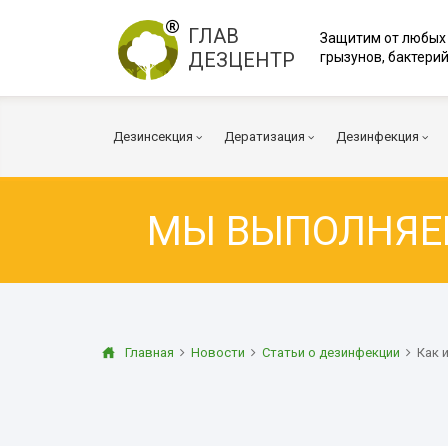
ГЛАВ
Защитим от любых
ДЕЗЦЕНТР
грызунов, бактерий
Дезинсекция
Дератизация
Дезинфекция
МЫ ВЫПОЛНЯ
Тараканы
Мыши
Коронавирус
Клопы
Крысы
Вирусы и бакт
Клещи
Дератизация помещений
Куриные клещи
Плесень
Муравьи
Дератизация территорий
Грибок
Главная
Новости
Статьи о дезинфекции
Как 
Блохи
Многоквартирный дом
Дезодорация
Осы
Транспорт
Огневка
Вентиляция