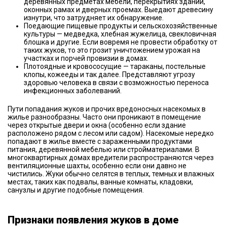
деревянных предметах мебели, перекрытиях зданий,
оконных рамах и дверных проемах. Выедают древесину
изнутри, что затрудняет их обнаружение.
Поедающие пищевые продукты и сельскохозяйственные
культуры — медведка, хлебная жужелица, свекловичная
блошка и другие. Если вовремя не провести обработку от
таких жуков, то это грозит уничтожением урожая на
участках и порчей провизии в домах.
Плотоядные и кровососущие — тараканы, постельные
клопы, кожееды и так далее. Представляют угрозу
здоровью человека в связи с возможностью переноса
инфекционных заболеваний.
Пути попадания жуков и прочих вредоносных насекомых в
жилье разнообразны. Часто они проникают в помещение
через открытые двери и окна (особенно если здание
расположено рядом с лесом или садом). Насекомые нередко
попадают в жилье вместе с зараженными продуктами
питания, деревянной мебелью или стройматериалами. В
многоквартирных домах вредители распространяются через
вентиляционные шахты, особенно если они давно не
чистились. Жуки обычно селятся в теплых, темных и влажных
местах, таких как подвалы, ванные комнаты, кладовки,
санузлы и другие подобные помещения.
Признаки появления жуков в доме