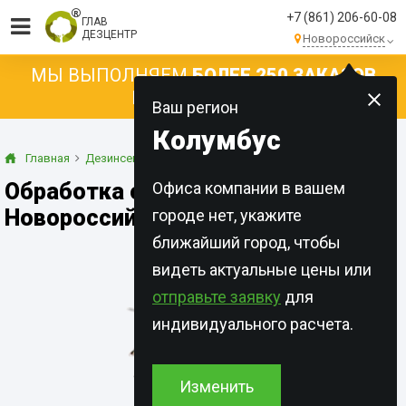
+7 (861) 206-60-08
ГЛАВ
ДЕЗЦЕНТР
Новороссийск
МЫ ВЫПОЛНЯЕМ
БОЛЕЕ 250 ЗАКАЗОВ
КАЖДЫЙ ДЕНЬ!
Ваш регион
Колумбус
Главная
Дезинсекция
Жуки
Обработка от жуков в
Офиса компании в вашем
Новороссийске
городе нет, укажите
ближайший город, чтобы
видеть актуальные цены или
отправьте заявку
для
индивидуального расчета.
Изменить