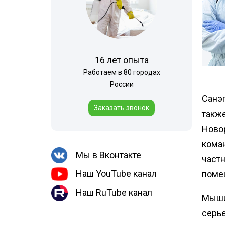
Шершни
Горячий туман
Медведка
Теплицы
Дезинсекция помещений
Дезинсекция территорий
16 лет опыта
Жуки
Работаем в 80 городах
России
Вши
Санэп
Чешуйницы
Заказать звонок
такж
Паук
Ново
Многоквартирный дом
кома
Мы в Вконтакте
частн
Наш YouTube канал
поме
Наш RuTube канал
Мыши 
серь