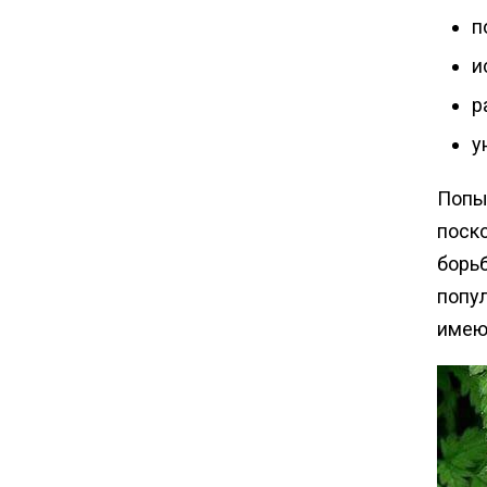
п
и
р
у
Попы
поск
борь
попу
имею