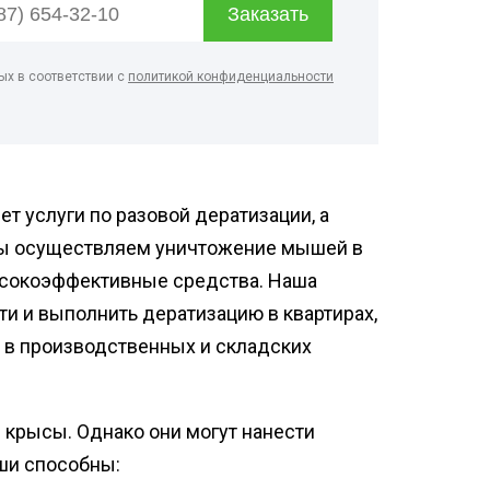
нфекция пищевых
приятий
ых в соответствии с
политикой конфиденциальности
ботка аптек
нфекция продуктовых
зинов
нфекция предприятий
ой промышленности
 услуги по разовой дератизации, а
нфекция спортзалов
Мы осуществляем уничтожение мышей в
ысокоэффективные средства. Наша
и и выполнить дератизацию в квартирах,
е в производственных и складских
 крысы. Однако они могут нанести
ши способны: