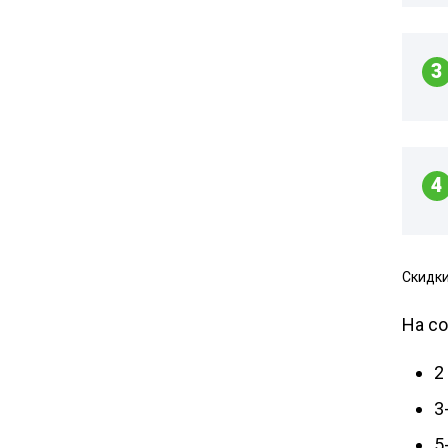
3
4
Скидки
На со
2
3
5