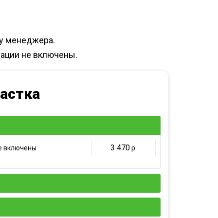
 у менеджера.
зации не включены.
частка
3 470
е включены
р.
3 830
стоимость
р.