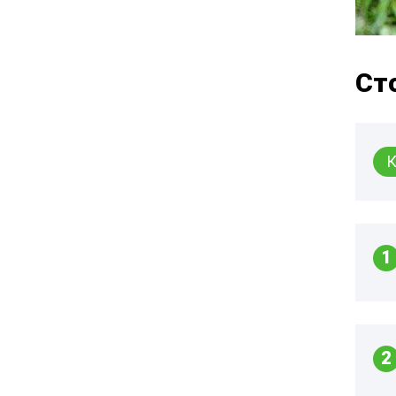
Ст
К
1
2