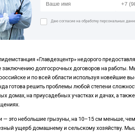
Дези
пред
Даю согласие на обработку персональных данн
Обра
Дези
мага
Дези
мясн
идемстанция «Главдезцентр» недорого предоставляет
Дези
е заключению долгосрочных договоров на работы. 
российске и по всей области используя новейшие в
нда готова решить проблемы любой степени сложност
ых домах, на приусадебных участках и дачах, а такж
щениях.
— это небольшие грызуны, на 10–15 см меньше, чем
езный ущерб домашнему и сельскому хозяйству. Мы