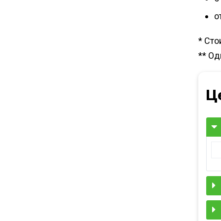
о
* Сто
** О
Ц