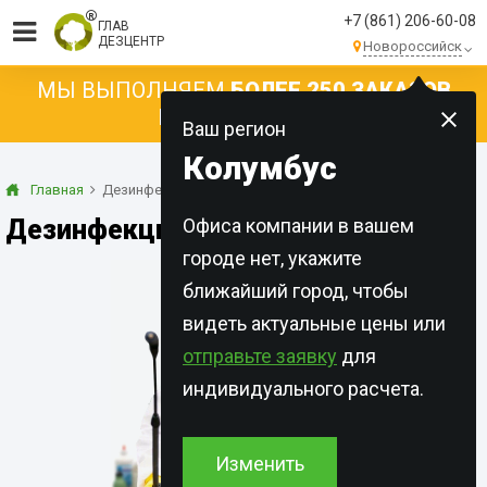
+7 (861) 206-60-08
ГЛАВ
ДЕЗЦЕНТР
Новороссийск
МЫ ВЫПОЛНЯЕМ
БОЛЕЕ 250 ЗАКАЗОВ
КАЖДЫЙ ДЕНЬ!
Ваш регион
Колумбус
Главная
Дезинфекция
Дезинфекция в Новороссийске
Офиса компании в вашем
городе нет, укажите
ближайший город, чтобы
видеть актуальные цены или
отправьте заявку
для
индивидуального расчета.
Изменить