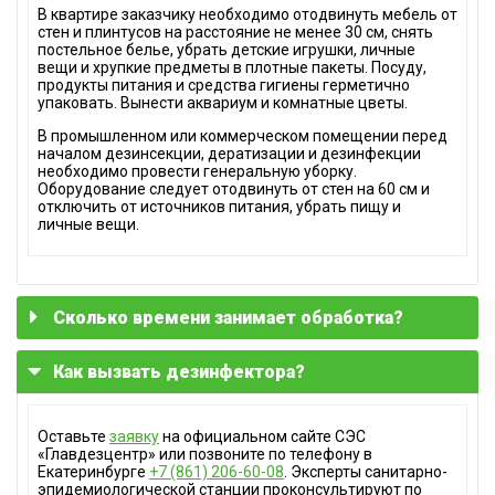
В квартире заказчику необходимо отодвинуть мебель от
стен и плинтусов на расстояние не менее 30 см, снять
постельное белье, убрать детские игрушки, личные
вещи и хрупкие предметы в плотные пакеты. Посуду,
продукты питания и средства гигиены герметично
упаковать. Вынести аквариум и комнатные цветы.
В промышленном или коммерческом помещении перед
началом дезинсекции, дератизации и дезинфекции
необходимо провести генеральную уборку.
Оборудование следует отодвинуть от стен на 60 см и
отключить от источников питания, убрать пищу и
личные вещи.
Сколько времени занимает обработка?
Как вызвать дезинфектора?
Длительность выполнения работ по дезинфекции,
дератизации и дезинсекции зависит от площади
помещения. В среднем, обработка квартиры вместе с
предварительным осмотром и определением источника
Оставьте
заявку
на официальном сайте СЭС
заражения занимает 2–3 часа. Пользоваться
«Главдезцентр» или позвоните по телефону в
помещением можно после проветривания и влажной
Екатеринбурге
+7 (861) 206-60-08
. Эксперты санитарно-
уборки уже через 2 часа.
эпидемиологической станции проконсультируют по