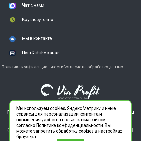
Чат с нами
Круглосуточно
Мы в контакте
Наш Rutube канал
Политика конфиденциальности
Согласие на обработку данных
Мы используем cookies, Яндекс.Метрику и иные
ГЛАВДЕЗЦЕНТР является зарегистрированным товарным
сервисы для персонализации контента и
знаком. Все права защищены.
повышения удобства пользования сайтом
ООО "СЛУЖБА ДЕЗИНФЕКЦИИ" 620012 СВЕРДЛОВСКАЯ
согласно
Политике конфиденциальности
. Вы
ОБЛАСТЬ Г. ЕКАТЕРИНБУРГ, УЛ. ИЛЬИЧА ДОМ 14 КВ 11 ИНН:
можете запретить обработку сookies в настройках
6686112972 ОГРН 1196658010020
браузера.