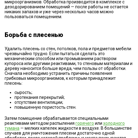
микроорганизмов. Обработка производится в комплексе с
дезодорированием помещений — после работы не остается
никаких запахов и уже через несколько часов можно
пользоваться помещением.
Борьба с плесенью
Удалить плесень со стен, потолков, пола и предметов мебели
чрезвычайно трудно. Если пытаться сделать это
механическим способом или промыванием раствором
купороса или другими реактивами, то стеновым материалам и
дереву наносится больше вреда, чем пользы от обработки.
Сначала необходимо устранить причины появления
грибковых микроорганизмов, к которым принадлежит
плесень:
сырость;
протекания перекрытий;
отсутствие вентиляции;
повышенную пористость стен.
Затем помещение обрабатывается специальными
реактивами методом распыления
горячего
или
холодного
тумана
— мелких капелек жидкости в воздухе. В большинстве
случаев для уничтожения плесени достаточно одной
обработки, после которой проблемные места покрываются