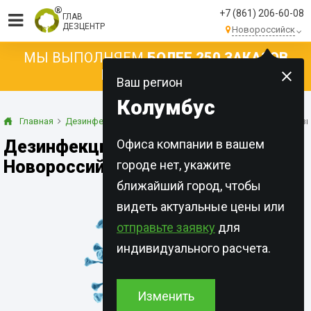
+7 (861) 206-60-08
ГЛАВ
ДЕЗЦЕНТР
Новороссийск
МЫ ВЫПОЛНЯЕМ
БОЛЕЕ 250 ЗАКАЗОВ
КАЖДЫЙ ДЕНЬ!
Ваш регион
Колумбус
Главная
Дезинфекция
При инфекционных заболеваниях
Дези
Дезинфекция от гриппа в
Офиса компании в вашем
Новороссийске
городе нет, укажите
ближайший город, чтобы
видеть актуальные цены или
отправьте заявку
для
индивидуального расчета.
Изменить