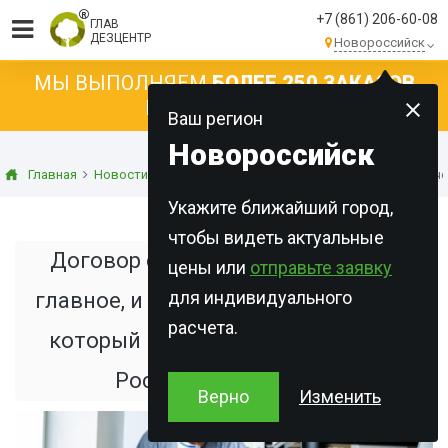
+7 (861) 206-60-08
ГЛАВ
ДЕЗЦЕНТР
Новороссийск
МЫ ВЫПОЛНЯЕМ
БОЛЕЕ 250 ЗАКАЗОВ
КАЖДЫЙ ДЕНЬ!
Ваш регион
Новороссийск
Главная
Новости
Статьи о дезинфекции
Договор с СЭС: поче
Укажите ближайший город,
чтобы видеть актуальные
Договор с СЭС: почему цена — не
цены или
отправьте заявку
для индивидуального
главное, и как выбрать подрядчика,
расчета.
который не подставит вас перед
Роспотребнадзором
Верно
Изменить