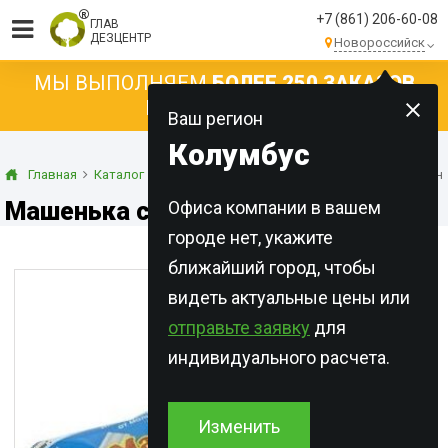
+7 (861) 206-60-08
ГЛАВ
ДЕЗЦЕНТР
Новороссийск
МЫ ВЫПОЛНЯЕМ
БОЛЕЕ 250 ЗАКАЗОВ
КАЖДЫЙ ДЕНЬ!
Ваш регион
Колумбус
Главная
Каталог
Инсектициды
Мелки
Машенька серебрян
Машенька серебряная
Офиса компании в вашем
городе нет, укажите
ближайший город, чтобы
видеть актуальные цены или
отправьте заявку
для
индивидуального расчета.
Изменить