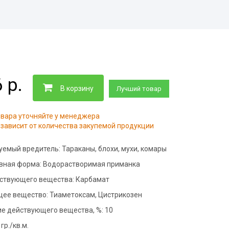
нфекция складов
тизация ферм
ботка контейнерных
адок
тизация пищевого
ботка рыбного цеха
приятия
нфекция ферм
 р.
тизация офисов
ботка кондитерского
В корзину
Лучший товар
тизация подвалов
нфекция вагонов
овара уточняйте у менеджера
зависит от количества закупемой продукции
нфекция
тизация складов
дильников
уемый вредитель:
Тараканы, блохи, мухи, комары
нфекция на молочных
приятиях
вная форма:
Водорастворимая приманка
йствующего вещества:
Карбамат
ботка общежитий
ее вещество:
Тиаметоксам, Цистрикозен
нфекция медицинских
щений
е действующего вещества, %:
10
фекция бань и саун
 гр./кв.м.