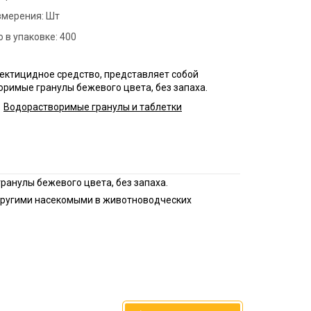
змерения:
нфекция пищевых
Шт
приятий
 в упаковке:
400
ботка аптек
сектицидное средство, представляет собой
нфекция продуктовых
римые гранулы бежевого цвета, без запаха.
зинов
Водорастворимые гранулы и таблетки
нфекция предприятий
ой промышленности
нфекция спортзалов
ранулы бежевого цвета, без запаха.
 другими насекомыми в животноводческих