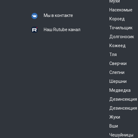
Мухи
Насекомые
Мы в контакте
Короед
Точильщик
Наш Rutube канал
Долгоносик
Кожеед
Тля
Сверчки
Слепни
Шершни
Медведка
Дезинсекция
Дезинсекция 
Жуки
Вши
Чешуйницы