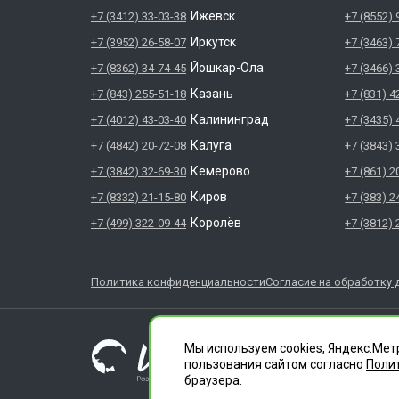
Ижевск
+7 (3412) 33-03-38
+7 (8552) 
Иркутск
+7 (3952) 26-58-07
+7 (3463) 
Йошкар-Ола
+7 (8362) 34-74-45
+7 (3466) 
Казань
+7 (843) 255-51-18
+7 (831) 4
Калининград
+7 (4012) 43-03-40
+7 (3435) 
Калуга
+7 (4842) 20-72-08
+7 (3843) 
Кемерово
+7 (3842) 32-69-30
+7 (861) 2
Киров
+7 (8332) 21-15-80
+7 (383) 2
Королёв
+7 (499) 322-09-44
+7 (3812) 
Политика конфиденциальности
Согласие на обработку 
ГЛАВДЕЗЦЕНТР явл
ООО "СЛУЖБА ДЕЗИ
Мы используем cookies, Яндекс.Мет
1196658010020
пользования сайтом согласно
Поли
Лицензия 66.01.35
браузера.
Челябинск, ул. Фер