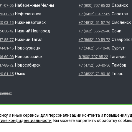
Набережные Челны
Саранск
91-07-06
+7 (800) 707-85-22
Нефтеюганск
Саратов
70-00-50
+7 (8452) 39-77-69
Нижневартовск
Смоленск
30-03-15
+7 (4812) 51-57-76
Нижний Новгород
Сочи
2-050-42
+7 (862) 555-25-40
Нижний Тагил
Ставропо
47-88-77
+7 (8652) 20-59-72
Новокузнецк
Сургут
34-81-45
+7 (3462) 51-10-48
Новороссийск
Таганрог
06-60-08
8 (800) 707-85-22
Новосибирск
Тамбов
47-88-72
+7 (4752) 50-40-56
Омск
Тверь
20-81-15
+7 (4822) 73-80-18
данных
яется зарегистрированным товарным знаком. Все права защ
НФЕКЦИИ" 620012 СВЕРДЛОВСКАЯ ОБЛАСТЬ Г. ЕКАТЕРИНБУРГ, УЛ.
рику и иные сервисы для персонализации контента и повышения у
тике конфиденциальности
. Вы можете запретить обработку сookies
.003.Л.00046.12.24 (ЕРУЛ №Л064-00111-66/0161566). Место осущест
росплавная, д. 76