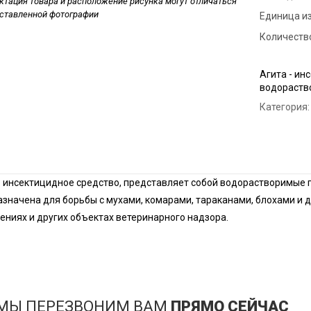
тация товара и расположение рисунка могут отличаться
дставленной фотографии
Единица и
Дези
пред
Количество
Обра
Агита - ин
Дези
водораство
мага
Категория:
Дези
мясн
Дези
- инсектицидное средство, представляет собой водорастворимые г
значена для борьбы с мухами, комарами, тараканами, блохами и
ниях и других объектах ветеринарного надзора.
 МЫ ПЕРЕЗВОНИМ ВАМ
ПРЯМО СЕЙЧАС