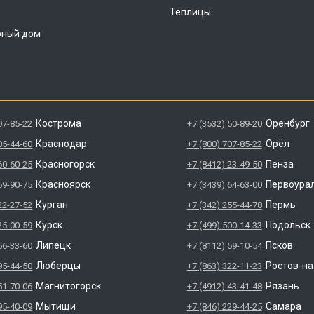
Теплицы
рный дом
Кострома
Оренбург
07-85-22
+7 (3532) 50-89-20
Краснодар
Орёл
05-44-60
+7 (800) 707-85-22
Красногорск
Пенза
60-60-25
+7 (8412) 23-49-50
Красноярск
Первоура
69-90-75
+7 (3439) 64-63-00
Курган
Пермь
22-27-52
+7 (342) 255-44-78
Курск
Подольск
25-00-59
+7 (499) 500-14-33
Липецк
Псков
56-33-60
+7 (8112) 59-10-54
Люберцы
Ростов-н
95-44-50
+7 (863) 322-11-23
Магнитогорск
Рязань
51-70-06
+7 (4912) 43-41-48
Мытищи
Самара
95-40-09
+7 (846) 229-44-25