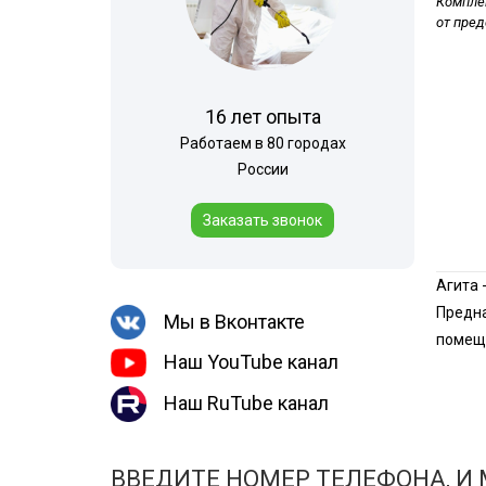
Комплек
Шершни
Горячий туман
от пре
Медведка
Теплицы
Дезинсекция помещений
16 лет опыта
Дезинсекция территорий
Работаем в 80 городах
Жуки
России
Вши
Заказать звонок
Чешуйницы
Паук
Агита 
Многоквартирный дом
Предна
Мы в Вконтакте
помеще
Наш YouTube канал
Наш RuTube канал
ВВЕДИТЕ НОМЕР ТЕЛЕФОНА, И