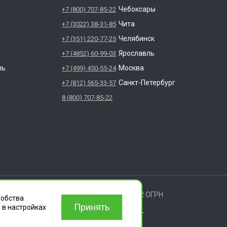
Чебоксары
+7 (800) 707-85-22
Чита
+7 (3022) 38-31-85
Челябинск
+7 (351) 220-77-25
Ярославль
+7 (4852) 60-99-03
ль
Москва
+7 (499) 450-55-24
Санкт-Петербург
+7 (812) 565-33-57
8 (800) 707-85-22
ищены.
 ИЛЬИЧА ДОМ 14 КВ 11 ИНН: 6686112972 ОГРН
добства
Принять
 в настройках
вления деятельности согласно лицензии г.