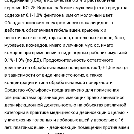
соединения (ПАВ) в количестве 6,0 % и растворитель
керосин КО-25. Водные рабочие эмульсии (в.р.э.) средства
содержат 0,1-1,0% фентиона, имеют молочный цвет.
Обладает широким спектром инсектоакарицидного
действия, обеспечивая гибель вшей, крысиных и
чесоточных клещей, тараканов, постельных клопов, блох,
муравьев, кожеедов, имаго и личинок мух, ос, имаго
комаров при применении в виде водных рабочих эмульсий
0,1%-1,0% (по ДВ). Продолжительность остаточного
действия на обрабатываемых поверхностях 1,0-1,5 месяца
в зависимости от вида членистоногих, а также
концентрации и типа обрабатываемой поверхности.
Средство «Сульфокс» предназначено для применения
специалистами организаций, имеющих право заниматься
дезинфекционной деятельностью на объектах различной
категории в практике медицинской дезинсекции с целью: •
уничтожения головных и лобковых вшей у взрослых с 16
лет; платяных вшей; • дезинсекции помещений против вшей