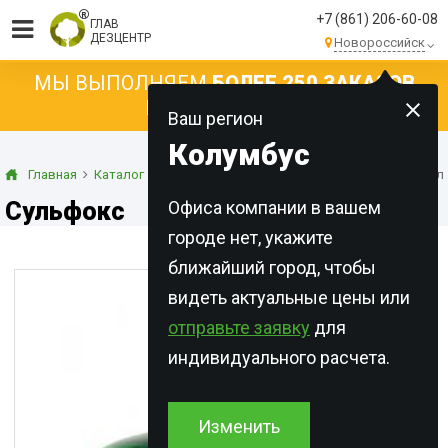
+7 (861) 206-60-08
ГЛАВ
ДЕЗЦЕНТР
Новороссийск
МЫ ВЫПОЛНЯЕМ
БОЛЕЕ 250 ЗАКАЗОВ
КАЖДЫЙ ДЕНЬ!
Ваш регион
Колумбус
Главная
Каталог
Концентраты
Концентраты эмульсии
Сул
Сульфокс
Офиса компании в вашем
городе нет, укажите
ближайший город, чтобы
видеть актуальные цены или
отправьте заявку
для
индивидуального расчета.
Изменить