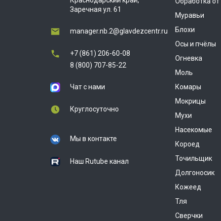
Краснодарский край,
Обработка от
Заречная ул. 61
Муравьи
Блохи
manager.nb.2@glavdezcentr.ru
Осы и пчёлы
+7 (861) 206-60-08
Огневка
8 (800) 707-85-22
Моль
Чат с нами
Комары
Мокрицы
Круглосуточно
Мухи
Насекомые
Мы в контакте
Короед
Точильщик
Наш Rutube канал
Долгоносик
Кожеед
Тля
Сверчки