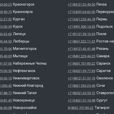
Красногорск
Пенза
60-60-25
+7 (8412) 23-49-50
Красноярск
Первоура
69-90-75
+7 (3439) 64-63-00
Курган
Пермь
22-27-52
+7 (342) 255-44-78
Курск
Подольск
25-00-59
+7 (499) 500-14-33
Липецк
Псков
56-33-60
+7 (8112) 59-10-54
Люберцы
Ростов-н
95-44-50
+7 (863) 322-11-23
Магнитогорск
Рязань
51-70-06
+7 (4912) 43-41-48
Мытищи
Самара
95-40-09
+7 (846) 229-44-25
Набережные Челны
Саранск
91-07-06
+7 (800) 707-85-22
Нефтеюганск
Саратов
70-00-50
+7 (8452) 39-77-69
Нижневартовск
Смоленск
30-03-15
+7 (4812) 51-57-76
Нижний Новгород
Сочи
2-050-42
+7 (862) 555-25-40
Нижний Тагил
Ставропо
47-88-77
+7 (8652) 20-59-72
Новокузнецк
Сургут
34-81-45
+7 (3462) 51-10-48
Новороссийск
Таганрог
06-60-08
8 (800) 707-85-22