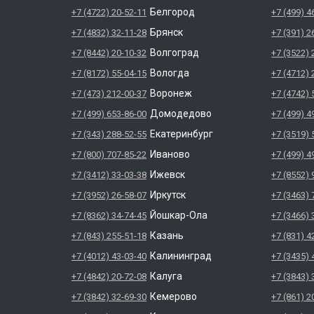
Белгород
+7 (4722) 20-52-11
+7 (499) 4
Брянск
+7 (4832) 32-11-28
+7 (391) 2
Волгоград
+7 (8442) 20-10-32
+7 (3522) 
Вологда
+7 (8172) 55-04-15
+7 (4712) 
Воронеж
+7 (473) 212-00-37
+7 (4742) 
Домодедово
+7 (499) 653-86-00
+7 (499) 4
Екатеринбург
+7 (343) 288-52-55
+7 (3519) 
Иваново
+7 (800) 707-85-22
+7 (499) 4
Ижевск
+7 (3412) 33-03-38
+7 (8552) 
Иркутск
+7 (3952) 26-58-07
+7 (3463) 
Йошкар-Ола
+7 (8362) 34-74-45
+7 (3466) 
Казань
+7 (843) 255-51-18
+7 (831) 4
Калининград
+7 (4012) 43-03-40
+7 (3435) 
Калуга
+7 (4842) 20-72-08
+7 (3843) 
Кемерово
+7 (3842) 32-69-30
+7 (861) 2