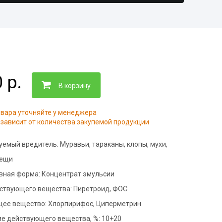
нфекция складов
тизация ферм
ботка контейнерных
адок
тизация пищевого
ботка рыбного цеха
приятия
нфекция ферм
 р.
тизация офисов
ботка кондитерского
В корзину
тизация подвалов
нфекция вагонов
овара уточняйте у менеджера
зависит от количества закупемой продукции
нфекция
тизация складов
дильников
уемый вредитель:
Муравьи, тараканы, клопы, мухи,
нфекция на молочных
приятиях
лещи
вная форма:
Концентрат эмульсии
ботка общежитий
йствующего вещества:
Пиретроид, ФОС
нфекция медицинских
щений
ее вещество:
Хлорпирифос, Циперметрин
фекция бань и саун
е действующего вещества, %:
10+20