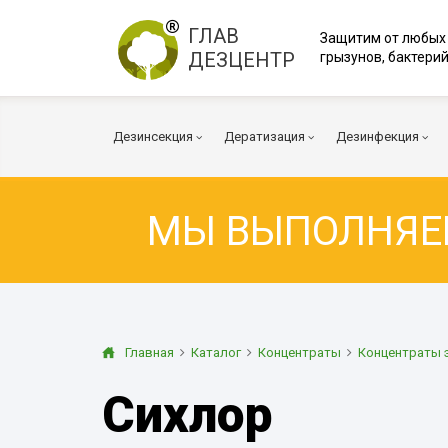
ГЛАВ
Защитим от любых
ДЕЗЦЕНТР
грызунов, бактерий
Дезинсекция
Дератизация
Дезинфекция
МЫ ВЫПОЛНЯ
Тараканы
Мыши
Коронавирус
Клопы
Крысы
Вирусы и бакт
Клещи
Дератизация помещений
Куриные клещи
Плесень
Муравьи
Дератизация территорий
Грибок
Главная
Каталог
Концентраты
Концентраты 
Блохи
Многоквартирный дом
Дезодорация
Сихлор
Осы
Транспорт
Огневка
Вентиляция