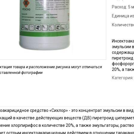
Расход:
Дези
5 м
пред
Единица и
Обра
Количество
Дези
мага
Инсектоака
эмульсии в
Дези
содержащи
мясн
пиретроид
Дези
фосфорорг
тация товара и расположение рисунка могут отличаться
20%, а так
дставленной фотографии
Категория:
оакарицидное средство «Сихлор» - это концентрат эмульсии в вид
ащий в качестве действующих веществ (ДВ) пиретроид ципермет
ение хлорпирифос в количестве 20%, а также эмульгаторы, раство
ет острым инсектоакарицидным действием в отношении тараканов,