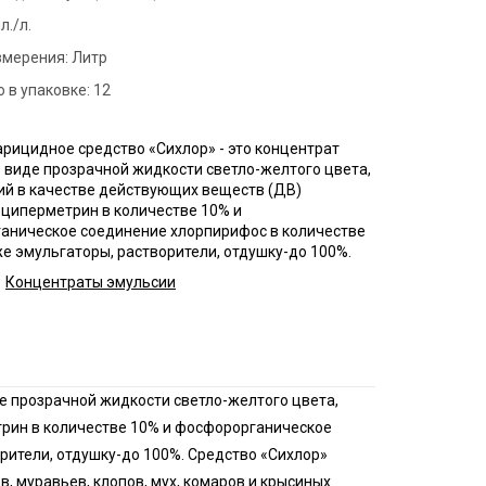
нфекция пищевых
л./л.
приятий
змерения:
Литр
ботка аптек
 в упаковке:
12
нфекция продуктовых
зинов
рицидное средство «Сихлор» - это концентрат
 виде прозрачной жидкости светло-желтого цвета,
нфекция предприятий
й в качестве действующих веществ (ДВ)
ой промышленности
 циперметрин в количестве 10% и
нфекция спортзалов
аническое соединение хлорпирифос в количестве
же эмульгаторы, растворители, отдушку-до 100%.
Концентраты эмульсии
е прозрачной жидкости светло-желтого цвета,
рин в количестве 10% и фосфорорганическое
рители, отдушку-до 100%. Средство «Сихлор»
 муравьев, клопов, мух, комаров и крысиных