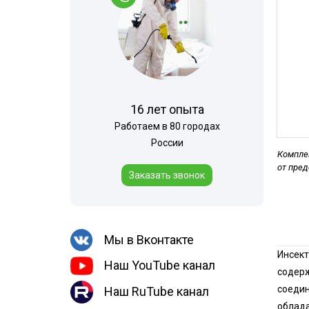
Шершни
Горячий туман
Медведка
Теплицы
Дезинсекция помещений
Дезинсекция территорий
Жуки
16 лет опыта
Вши
Работаем в 80 городах
Чешуйницы
России
Комплек
Паук
от пре
Заказать звонок
Многоквартирный дом
Мы в Вконтакте
Инсект
Наш YouTube канал
содерж
соедин
Наш RuTube канал
облада