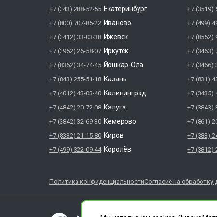
Екатеринбург
+7 (343) 288-52-55
+7 (3519) 
Иваново
+7 (800) 707-85-22
+7 (499) 4
Ижевск
+7 (3412) 33-03-38
+7 (8552) 
Иркутск
+7 (3952) 26-58-07
+7 (3463) 
Йошкар-Ола
+7 (8362) 34-74-45
+7 (3466) 
Казань
+7 (843) 255-51-18
+7 (831) 4
Калининград
+7 (4012) 43-03-40
+7 (3435) 
Калуга
+7 (4842) 20-72-08
+7 (3843) 
Кемерово
+7 (3842) 32-69-30
+7 (861) 2
Киров
+7 (8332) 21-15-80
+7 (383) 2
Королёв
+7 (499) 322-09-44
+7 (3812) 
Политика конфиденциальности
Согласие на обработку 
ГЛАВДЕЗЦЕНТР явл
ООО "СЛУЖБА ДЕЗИ