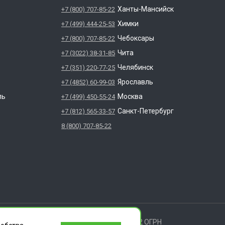
Ханты-Мансийск
+7 (800) 707-85-22
Химки
+7 (499) 444-25-53
Чебоксары
+7 (800) 707-85-22
Чита
+7 (3022) 38-31-85
Челябинск
+7 (351) 220-77-25
Ярославль
+7 (4852) 60-99-03
ль
Москва
+7 (499) 450-55-24
Санкт-Петербург
+7 (812) 565-33-57
8 (800) 707-85-22
ищены.
 ИЛЬИЧА ДОМ 14 КВ 11 ИНН: 6686112972 ОГРН