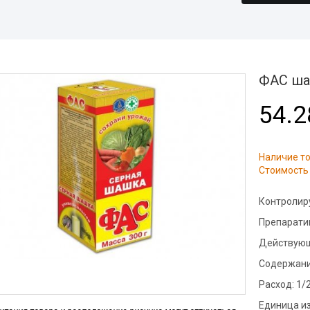
Дези
помещений
Легковой транспорт
Дера
Обра
ный дом
площ
Дера
ные комнаты
Обра
пред
ФАС ш
абочего
Дези
54.2
Дера
Обра
сорных
цеха
Дера
Дези
Наличие т
ан
Стоимость 
Дези
Дера
холо
Контролир
подвалов
Дези
пред
Препарати
нных
Дезинфекция от
туберкулеза
Действующ
Обра
бели
Дезинфекция от гриппа
Диваны
Содержани
Дези
поме
Расход:
1/2
работка
Дезинфекция от вирусного
гепатита
Дезин
Единица и