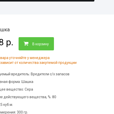
нфекция складов
тизация ферм
ботка контейнерных
адок
тизация пищевого
ботка рыбного цеха
приятия
ашка
нфекция ферм
8 р.
тизация офисов
ботка кондитерского
В корзину
тизация подвалов
нфекция вагонов
овара уточняйте у менеджера
зависит от количества закупемой продукции
нфекция
тизация складов
дильников
уемый вредитель:
Вредители с/х запасов
нфекция на молочных
приятиях
вная форма:
Шашка
ее вещество:
Сера
ботка общежитий
е действующего вещества, %:
80
нфекция медицинских
щений
5 куб.м.
фекция бань и саун
змерения:
300 гр.