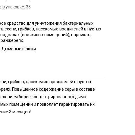
 в упаковке:
нфекция пищевых
35
приятий
ботка аптек
ое средство для уничтожения бактериальных
плесени, грибков, насекомых-вредителей в пустых
нфекция продуктовых
 подвалах (вне жилых помещений), парниках,
зинов
оранжереях.
нфекция предприятий
Дымовые шашки
ой промышленности
нфекция спортзалов
ни, грибков, насекомых-вредителей в пустых
жереях. Повышенное содержание серы в составе
ыделением более концентрированного дыма
аемых помещений и позволяет гарантировать их
ение 3 месяцев!