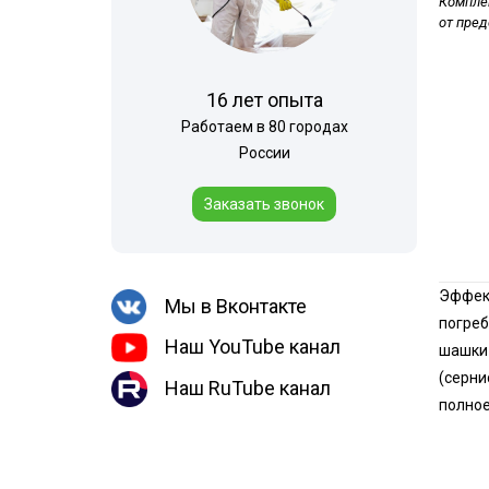
Комплек
Шершни
Горячий туман
от пре
Медведка
Теплицы
Дезинсекция помещений
16 лет опыта
Дезинсекция территорий
Работаем в 80 городах
Жуки
России
Вши
Заказать звонок
Чешуйницы
Паук
Эффект
Многоквартирный дом
Мы в Вконтакте
погреб
Наш YouTube канал
шашки 
(серни
Наш RuTube канал
полное