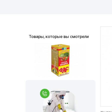
Моль
Дезинфекция 
Комары
Многоквартир
Мокрицы
Туалеты и ван
Мухи
Дезинфекция р
Товары, которые вы смотрели
места
Мошки
Обработка му
Короед
контейнеров
Гербицидная обработка
Борщевик
Холодный тум
Точильщик
Вызов на дом
Долгоносик
Дезинфекция 
Кожеед
При инфекцио
заболеваниях
Тля
Обработка ме
Сверчки
Санитарная об
Слепни
территории