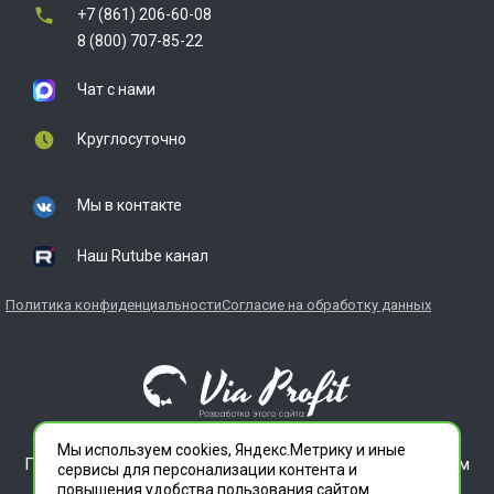
+7 (861) 206-60-08
8 (800) 707-85-22
Чат с нами
Круглосуточно
Мы в контакте
Наш Rutube канал
Политика конфиденциальности
Согласие на обработку данных
Мы используем cookies, Яндекс.Метрику и иные
ГЛАВДЕЗЦЕНТР является зарегистрированным товарным
сервисы для персонализации контента и
знаком. Все права защищены.
повышения удобства пользования сайтом