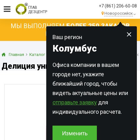
+7 (861) 206-60-08
ГЛАВ
ДЕЗЦЕНТР
Новороссийск
МЫ ВЫПОЛНЯЕМ
БОЛЕЕ 250 ЗАКАЗОВ
КАЖДЫЙ ДЕНЬ!
Ваш регион
Колумбус
Главная
Каталог
Инсектициды
Аэрозоли
Делиция универс
Делиция универсальная
Офиса компании в вашем
городе нет, укажите
ближайший город, чтобы
видеть актуальные цены или
отправьте заявку
для
индивидуального расчета.
Изменить