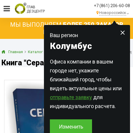
+7 (861) 206-60-08
ГЛАВ
ДЕЗЦЕНТР
Новороссийск
МЫ ВЫПОЛНЯЕМ
БОЛЕЕ 250 ЗАКАЗОВ
КАЖДЫЙ ДЕНЬ!
Ваш регион
Колумбус
Главная
Каталог
Специализированная литература
Книга "Се
Книга "Серая крыса"
Офиса компании в вашем
городе нет, укажите
ближайший город, чтобы
видеть актуальные цены или
отправьте заявку
для
индивидуального расчета.
Изменить