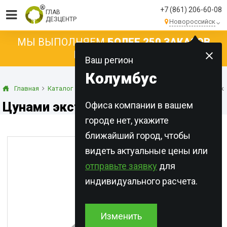
+7 (861) 206-60-08
ГЛАВ
ДЕЗЦЕНТР
Новороссийск
МЫ ВЫПОЛНЯЕМ
БОЛЕЕ 250 ЗАКАЗОВ
КАЖДЫЙ ДЕНЬ!
Ваш регион
Колумбус
Главная
Каталог
Концентраты
Жидкости
Цунами экстра к
Цунами экстра концентрат ТЭГ
Офиса компании в вашем
городе нет, укажите
ближайший город, чтобы
видеть актуальные цены или
отправьте заявку
для
индивидуального расчета.
Изменить