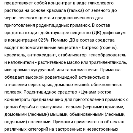
представляет собой концентрат в виде гликолевого
раствора на основе крахмала (талька) от зеленого до
черно-зеленого цвета и предназначенного для
приготовления родентицидных приманок. В состав
средства входит действующее вещество (ДВ) дифенакум
в концентрации 025%. Помимо ДВ в состав средства
входят вспомогательные вещества - битрекс (горечь),
краситель, антиоксидант, стабилизатор, гелеобразователь
и наполнители - растительное масло или триэтиленгликоль,
или крахмал кукурузный, или талькомагнезит. Приманка
обладает высокой родентицидной активностью в
отношении серых крыс, домовых мышей, обыкновенных
полевок. Родентицидное средство «Цунами экстра
концентрат» предназначено для приготовления приманок с
целью борьбы с грызунами - серыми (черными) крысами,
домовыми (лесными) мышами, обыкновенными (лесными,
водяными) полевками. Приманки применяют на объектах
различных категорий на застроенных и незастроенных