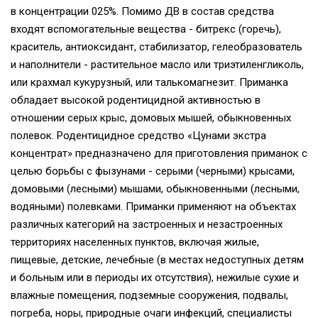
в концентрации 025%. Помимо ДВ в состав средства
входят вспомогательные вещества - битрекс (горечь),
краситель, антиоксидант, стабилизатор, гелеобразователь
и наполнители - растительное масло или триэтиленгликоль,
или крахмал кукурузный, или талькомагнезит. Приманка
обладает высокой родентицидной активностью в
отношении серых крыс, домовых мышей, обыкновенных
полевок. Родентицидное средство «Цунами экстра
концентрат» предназначено для приготовления приманок с
целью борьбы с фызунами - серыми (черными) крысами,
домовыми (лесными) мышами, обыкновенными (лесными,
водяными) полевками. Приманки применяют на объектах
различных категорий на застроенных и незастроенных
территориях населенных пунктов, включая жилые,
пищевые, детские, лечебные (в местах недоступных детям
и больным или в периоды их отсутствия), нежилые сухие и
влажные помещения, подземные сооружения, подвалы,
погреба, норы, природные очаги инфекций, специалисты