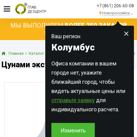
+7 (861) 206-60-08
ГЛАВ
ДЕЗЦЕНТР
Новороссийск
МЫ ВЫПОЛНЯЕМ
БОЛЕЕ 250 ЗАКАЗОВ
КАЖДЫЙ ДЕНЬ!
Ваш регион
Колумбус
Главная
Каталог
Концентраты
Жидкости
Цунами экстра к
Цунами экстра концентрат масло
Офиса компании в вашем
городе нет, укажите
ближайший город, чтобы
видеть актуальные цены или
отправьте заявку
для
индивидуального расчета.
Изменить