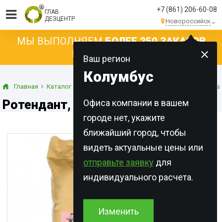
+7 (861) 206-60-08
ГЛАВ
ДЕЗЦЕНТР
Новороссийск
МЫ ВЫПОЛНЯЕМ
БОЛЕЕ 250 ЗАКАЗОВ
КАЖДЫЙ ДЕНЬ!
Ваш регион
Колумбус
Главная
Каталог
Концентраты
Порошки
Ротендант, на кр
Ротендант, на крахмале
Офиса компании в вашем
городе нет, укажите
ближайший город, чтобы
видеть актуальные цены или
отправьте заявку
для
индивидуального расчета.
Изменить