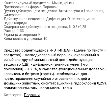
Контролируемый вредитель:
Мыши, крысы
Препаративная форма:
Порошок
Группа действующего вещества:
Антикоагулянт I поколения,
Синергист
Действующее вещество:
Дифенацин, Окситетрациклин
гидрохлорида
Содержание действующего вещества, %:
0,5+0,25
Расход:
1:33
Единица измерения:
Кг
Количество в упаковке:
10
Средство родентицидное «РЭТИНДАН» (далее по тексту –
средство) - мелкодисперсный порошок, окрашенный в
синий или другой манифестный цвет, действующее
вещество (ДВ) - дифацинон (антикоагулянт 1-го
поколения) - 0,50 %, в качестве функциональных добавок -
краситель и битрекс (горечь), необходимые для
предотвращения случайного отравления людей и
домашних животных, окситетрациклина гидрохлорид 0,25%,
полиэтиленгликоль, наполнитель- тальк.
Категория:
Порошки