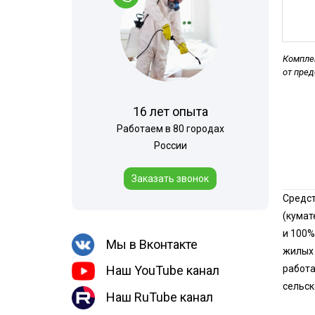
Шершни
Горячий туман
Медведка
Теплицы
Дезинсекция помещений
Комплек
от пре
Дезинсекция территорий
Жуки
16 лет опыта
Вши
Работаем в 80 городах
Чешуйницы
России
Паук
Заказать звонок
Многоквартирный дом
Средст
(кумат
и 100%
Мы в Вконтакте
жилых 
работа
Наш YouTube канал
сельск
Наш RuTube канал