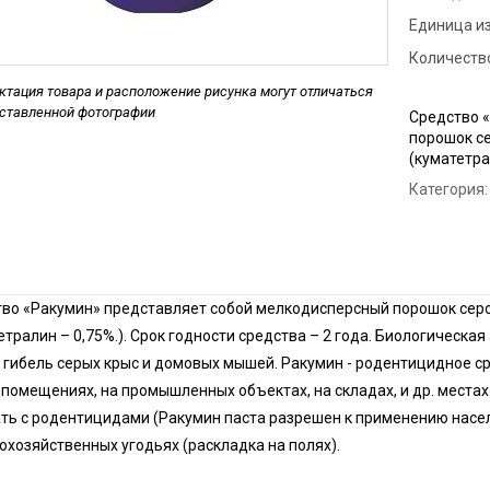
Единица и
Дези
пред
Количество
Обра
тация товара и расположение рисунка могут отличаться
дставленной фотографии
Средство 
Дези
порошок се
мага
(куматетра
Дези
Категория:
мясн
Дези
во «Ракумин» представляет собой мелкодисперсный порошок серо
етралин – 0,75%.). Срок годности средства – 2 года. Биологичес
 гибель серых крыс и домовых мышей. Ракумин - родентицидное ср
помещениях, на промышленных объектах, на складах, и др. места
ть с родентицидами (Ракумин паста разрешен к применению насе
охозяйственных угодьях (раскладка на полях).