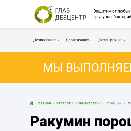
ГЛАВ
Защитим от любых
ДЕЗЦЕНТР
грызунов, бактерий
Дезинсекция
Дератизация
Дезинфекция
МЫ ВЫПОЛНЯ
Тараканы
Мыши
Коронавирус
Клопы
Крысы
Вирусы и бакт
Клещи
Дератизация помещений
Куриные клещи
Плесень
Муравьи
Дератизация территорий
Грибок
Главная
Каталог
Концентраты
Порошки
Ра
Блохи
Многоквартирный дом
Дезодорация
Ракумин поро
Осы
Транспорт
Огневка
Вентиляция