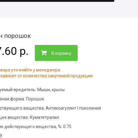
нфекция складов
тизация ферм
ботка контейнерных
адок
тизация пищевого
ботка рыбного цеха
приятия
н порошок
нфекция ферм
.60 р.
тизация офисов
ботка кондитерского
В корзину
тизация подвалов
нфекция вагонов
овара уточняйте у менеджера
зависит от количества закупемой продукции
нфекция
тизация складов
дильников
уемый вредитель:
Мыши, крысы
нфекция на молочных
приятиях
вная форма:
Порошок
йствующего вещества:
Антикоагулянт I поколения
ботка общежитий
ее вещество:
Куматетралил
нфекция медицинских
щений
е действующего вещества, %:
0.75
фекция бань и саун
19