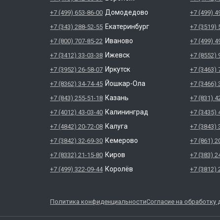
Домодедово
+7 (499) 653-86-00
+7 (499) 4
Екатеринбург
+7 (343) 288-52-55
+7 (3519) 
Иваново
+7 (800) 707-85-22
+7 (499) 4
Ижевск
+7 (3412) 33-03-38
+7 (8552) 
Иркутск
+7 (3952) 26-58-07
+7 (3463) 
Йошкар-Ола
+7 (8362) 34-74-45
+7 (3466) 
Казань
+7 (843) 255-51-18
+7 (831) 4
Калининград
+7 (4012) 43-03-40
+7 (3435) 
Калуга
+7 (4842) 20-72-08
+7 (3843) 
Кемерово
+7 (3842) 32-69-30
+7 (861) 2
Киров
+7 (8332) 21-15-80
+7 (383) 2
Королёв
+7 (499) 322-09-44
+7 (3812) 
Политика конфиденциальности
Согласие на обработку 