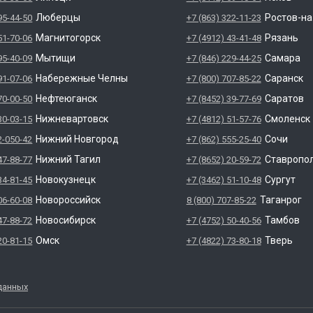
Люберцы
Ростов-н
95-44-50
+7 (863) 322-11-23
Магнитогорск
Рязань
51-70-06
+7 (4912) 43-41-48
Мытищи
Самара
95-40-09
+7 (846) 229-44-25
Набережные Челны
Саранск
91-07-06
+7 (800) 707-85-22
Нефтеюганск
Саратов
70-00-50
+7 (8452) 39-77-69
Нижневартовск
Смоленск
30-03-15
+7 (4812) 51-57-76
Нижний Новгород
Сочи
2-050-42
+7 (862) 555-25-40
Нижний Тагил
Ставропо
47-88-77
+7 (8652) 20-59-72
Новокузнецк
Сургут
34-81-45
+7 (3462) 51-10-48
Новороссийск
Таганрог
06-60-08
8 (800) 707-85-22
Новосибирск
Тамбов
47-88-72
+7 (4752) 50-40-56
Омск
Тверь
20-81-15
+7 (4822) 73-80-18
данных