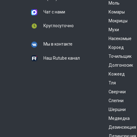
Моль
Чат с нами
Комары
Мокрицы
Круглосуточно
Мухи
Насекомые
Мы в контакте
Короед
Точильщик
Наш Rutube канал
Долгоносик
Кожеед
Тля
Сверчки
Слепни
Шершни
Медведка
Дезинсекция
Дезинсекция 