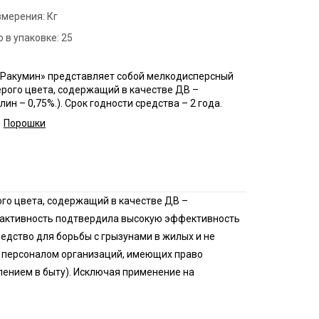
змерения:
нфекция пищевых
Кг
приятий
 в упаковке:
25
ботка аптек
«Ракумин» представляет собой мелкодисперсный
нфекция продуктовых
рого цвета, содержащий в качестве ДВ –
зинов
лин – 0,75%.). Срок годности средства – 2 года.
нфекция предприятий
Порошки
ой промышленности
нфекция спортзалов
го цвета, содержащий в качестве ДВ –
кая активность подтвердила высокую эффективность
едство для борьбы с грызунами в жилых и не
х персоналом организаций, имеющих право
лением в быту). Исключая применение на