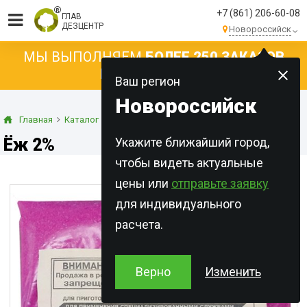
+7 (861) 206-60-08
ГЛАВ
ДЕЗЦЕНТР
Новороссийск
МЫ ВЫПОЛНЯЕМ
БОЛЕЕ 250 ЗАКАЗОВ
КАЖДЫЙ ДЕНЬ!
Ваш регион
Новороссийск
Главная
Каталог
Концентраты
Гели
Ёж 2%
Ёж 2%
Укажите ближайший город,
чтобы видеть актуальные
цены или
отправьте заявку
для индивидуального
расчета.
Верно
Изменить