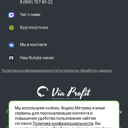
8 (800) 707-85-22
Чат с нами
Круглосуточно
Мы в контакте
Наш Rutube канал
Политика конфиденциальности
Согласие на обработку данных
Мы используем cookies, Яндекс.Метрику и иные
ГЛАВДЕЗЦЕНТР является зарегистрированным товарным
сервисы для персонализации контента и
знаком. Все права защищены.
повышения удобства пользования сайтом
ООО "СЛУЖБА ДЕЗИНФЕКЦИИ" 620012 СВЕРДЛОВСКАЯ
согласно
Политике конфиденциальности
. Вы