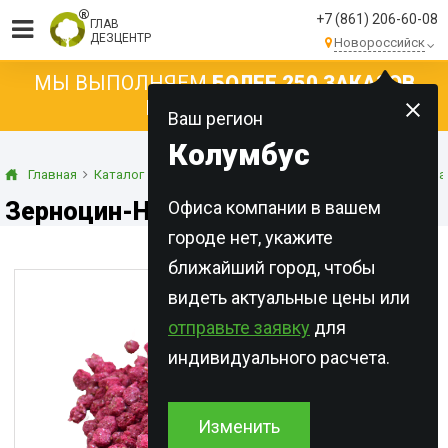
+7 (861) 206-60-08
ГЛАВ
ДЕЗЦЕНТР
Новороссийск
МЫ ВЫПОЛНЯЕМ
БОЛЕЕ 250 ЗАКАЗОВ
КАЖДЫЙ ДЕНЬ!
Ваш регион
Колумбус
Главная
Каталог
Готовые приманки
Гранулированные прима
Зерноцин-НЕО, гранулы, 1 кг
Офиса компании в вашем
городе нет, укажите
ближайший город, чтобы
видеть актуальные цены или
отправьте заявку
для
индивидуального расчета.
Изменить