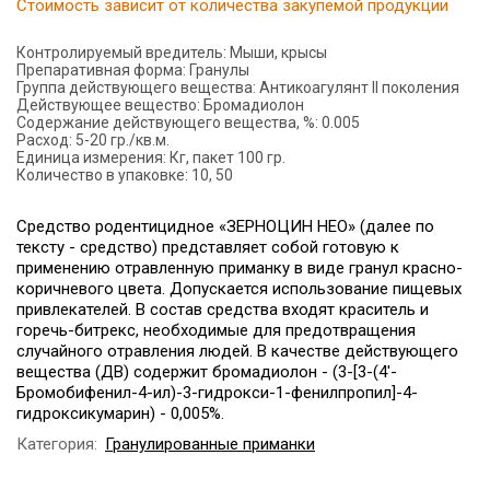
Стоимость зависит от количества закупемой продукции
Контролируемый вредитель:
Мыши, крысы
Препаративная форма:
Гранулы
Группа действующего вещества:
Антикоагулянт II поколения
Действующее вещество:
Бромадиолон
Содержание действующего вещества, %:
0.005
Расход:
5-20 гр./кв.м.
Единица измерения:
Кг, пакет 100 гр.
Количество в упаковке:
10, 50
Средство родентицидное «ЗЕРНОЦИН НЕО» (далее по
тексту - средство) представляет собой готовую к
применению отравленную приманку в виде гранул красно-
коричневого цвета. Допускается использование пищевых
привлекателей. В состав средства входят краситель и
горечь-битрекс, необходимые для предотвращения
случайного отравления людей. В качестве действующего
вещества (ДВ) содержит бромадиолон - (3-[3-(4'-
Бромобифенил-4-ил)-3-гидрокси-1-фенилпропил]-4-
гидроксикумарин) - 0,005%.
Категория:
Гранулированные приманки