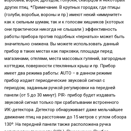
воробьев, ворон, дроздов, голубей, скворцов и некоторых
других птиц. *Примечание. В крупных городах, где птицы
(голуби, воробьи, вороны и пр.) имеют некий «иммунитет»
как к сильным шумам, так и к голосам хищников (которых
они практически никогда не слышали ) эффективность
работы прибора против подобных «пернатых» может быть
значительно снижена. Вы можете использовать данный
прибор в таких местах как парковки, площади перед
магазинами, отелями, места массовых гуляний, загородные
коттеджи, поверхности стеклянных крыш и пр. Прибор
имеет два режима работы: AUTO – в данном режиме
прибор издает периодические звуковой сигнал с
периодом, заданным ручкой регулировки на передней
панели (от 5 до 30 минут). PIR- прибор будет издавать
звуковой сигнал только при срабатывании встроенного
ИК-детектора. Детектор обнаруживает даже мельчайшее
движение птиц на расстоянии до 15 метров с углом обзора
130º. На передней панели также расположена ручка