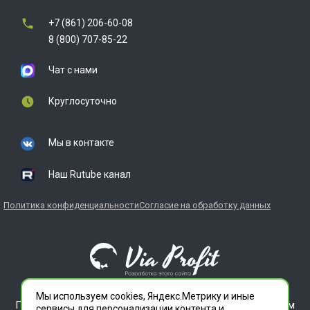
+7 (861) 206-60-08
8 (800) 707-85-22
Чат с нами
Круглосуточно
Мы в контакте
Наш Rutube канал
Политика конфиденциальности
Согласие на обработку данных
Мы используем cookies, Яндекс.Метрику и иные
ГЛАВДЕЗЦЕНТР является зарегистрированным товарным
сервисы для персонализации контента и