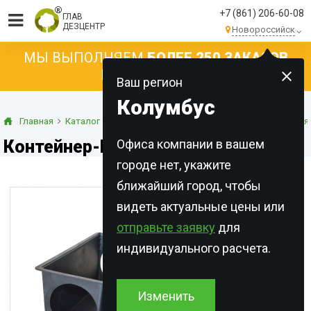
+7 (861) 206-60-08
ГЛАВ
ДЕЗЦЕНТР
Новороссийск
МЫ ВЫПОЛНЯЕМ
БОЛЕЕ 250 ЗАКАЗОВ
КАЖДЫЙ ДЕНЬ!
Ваш регион
Колумбус
Главная
Каталог
Оборудование
Контейнеры для применения
Контейнер-К, Серый
Офиса компании в вашем
городе нет, укажите
ближайший город, чтобы
видеть актуальные цены или
отправьте заявку
для
индивидуального расчета.
Изменить