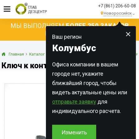
+7 (861) 206-60-08
ГЛАВ
ДЕЗЦЕНТР
Новороссийск
МЫ ВЫПОЛНЯЕМ
БОЛЕЕ 250 ЗАКАЗОВ
КАЖДЫЙ ДЕНЬ!
Ваш регион
Колумбус
Главная
Каталог
Оборудование
Контейнеры для применения
Ключ к контейнерам
Офиса компании в вашем
городе нет, укажите
ближайший город, чтобы
видеть актуальные цены или
отправьте заявку
для
индивидуального расчета.
Изменить