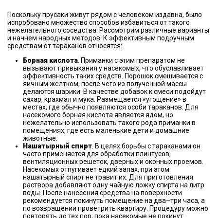
Поскольку прусаки живут рядом с человеком издавна, было
испробовано множество способов избавиться от такого
нежелательного соседства. Рассмотрим различные варианты
и начнем народных методов. К эффективным подручным
средствам от тараканов относятся:
Борная кислота
. Приманки с этим препаратом не
вызывают привыкания у насекомых, что обуславливает
эффективность таких средств. Порошок смешивается с
яичным желтком, после чего из полученной массы
делаются шарики. В качестве добавок к смеси подойдут
сахар, крахмал и мука. Размещается «угощение» в
местах, где обычно появляются особи тараканов. Для
насекомого борная кислота является ядом, но
нежелательно использовать такого рода приманки в
помещениях, где есть маленькие дети и домашние
животные.
Нашатырный спирт
. В целях борьбы с тараканами он
часто применяется для обработки плинтусов,
вентиляционных решеток, дверных и оконных проемов.
Насекомых отпугивает едкий запах, при этом
нашатырный спирт не травит их. Для приготовления
раствора добавляют одну чайную ложку спирта на литр
воды. После нанесения средства на поверхности
рекомендуется покинуть помещение на два–три часа, а
по возвращении проветрить квартиру. Процедуру можно
повторять до тех пор, пока насекомые не покинут