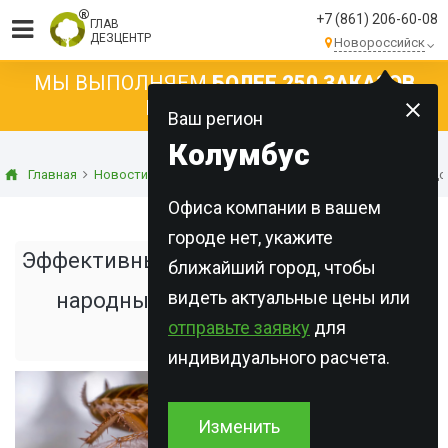
+7 (861) 206-60-08
ГЛАВ
ДЕЗЦЕНТР
Новороссийск
МЫ ВЫПОЛНЯЕМ
БОЛЕЕ 250 ЗАКАЗОВ
КАЖДЫЙ ДЕНЬ!
Ваш регион
Колумбус
Главная
Новости
Статьи о дезинсекции
Эффективные средст
Офиса компании в вашем
городе нет, укажите
Эффективные средства от тараканов:
ближайший город, чтобы
видеть актуальные цены или
народные и профессиональные
отправьте заявку
для
методы
индивидуального расчета.
Изменить