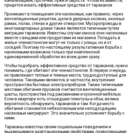
канализацией, протечки, лужи и сырость. Чтобы их вывести,
придется искать эффективные средства от тараканов.
Проникают в помещения эти насекомые, как правило, через
вентиляционные решетки, щели в дверных косяках, оконных
рамах, полах, стенах и другие отверстия. Мусоропроводы в
многоквартирных домах также являются типичным путем
миграции тараканов. Известны случаи заноса этих насекомых
вместе с вещами или продуктами из магазина. Попадать в
жилье членистоногие могут не только с улицы, но и от
соседей. Поэтому по-настоящему результативная борьба с
насекомыми возможна только при комплексной
единовременной обработке во всем доме сразу.
Чтобы подобрать эффективное средство от тараканов, нужно
понимать, где обитают эти членистоногие. В первую очередь
их привлекают теплые и темные места, труднодоступные для
человека. Таковыми являются, в частности, внутренние
пространства бытовых электроприборов. Также типичными
местами обитания прусаков считаются вентиляционные
шахты, пространства под раковинами и кухонной мебелью.
Если в квартире есть отошедшие плинтусы и обои, велика
вероятность обнаружить тараканов и там. Когда место
обитания становится небезопасным или неподходящим,
насекомые мигрируют. Это значительно усложняет борьбу с
ними.
Тараканы известны своим социальным поведением и
выдающимися адаптационными свойствами, позволяющими