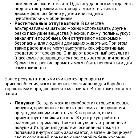
помещение окончательно. Однако у данного метода есть
недостаток: резкий запах спирта может вызывать
дискомфорт, особенно у детей или людей с
чувствительным обонянием.
Растительные отпугиватели
. В качестве
альтернативы нашатырю можно использовать другие
резко пахнущие вещества (чеснок, пижму, полынь, уксус,
эвкалипт и подобные). Они отпугивают насекомых и
безопасны для людей и домашних животных. При этом
такие растения не могут выступать как эффективные
средства от тараканов. Они дают временный результат
(насекомые возвращаются после выветривания запаха).
Кроме того, резкие ароматы могут быть неприятны и для
самих жильцов.
Более результативными считаются препараты и
приспособления, изготовленные специально для борьбы с
тараканами и продающиеся в магазинах. В топ таких средств
входят:
Ловушки
. Сегодня можно приобрести готовые клеевые
ловушки, призванные ловить насекомых, не причиняя
вреда домашним животным. Как правило, в них
присутствует клейкая основа. В центре устройства
размещают приманку. Также популярны отравленные
ловушки. Их принцип действия основан на том, что
попавшая внутрь особь заражается, а затем инфицирует
своих сородичей, приводя к массовой гибели колонии.