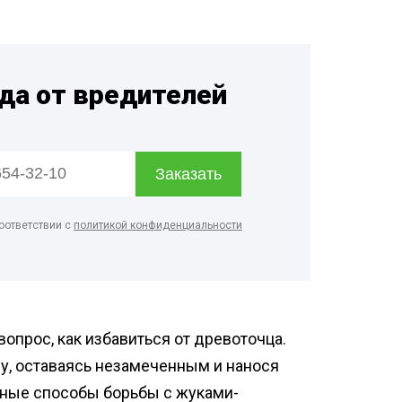
нфекция пищевых
приятий
ботка аптек
гда от вредителей
нфекция продуктовых
зинов
нфекция предприятий
ой промышленности
нфекция спортзалов
оответствии с
политикой конфиденциальности
опрос, как избавиться от древоточца.
у, оставаясь незамеченным и нанося
ные способы борьбы с жуками-