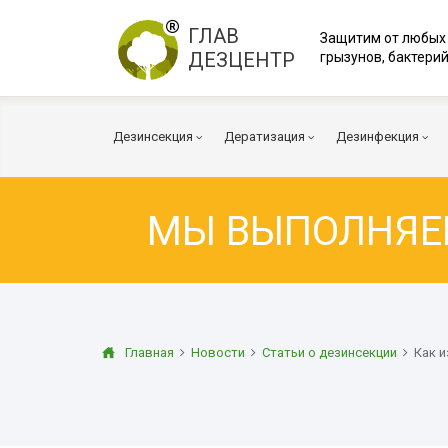
ГЛАВ
Защитим от любых
ДЕЗЦЕНТР
грызунов, бактерий
Дезинсекция
Дератизация
Дезинфекция
МЫ ВЫПОЛНЯ
Тараканы
Мыши
Коронавирус
Клопы
Крысы
Вирусы и бакт
Клещи
Дератизация помещений
Куриные клещи
Плесень
Муравьи
Дератизация территорий
Грибок
Главная
Новости
Статьи о дезинсекции
Как 
Блохи
Многоквартирный дом
Дезодорация
Осы
Транспорт
Огневка
Вентиляция