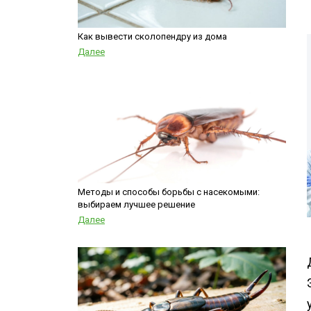
Шершни
Горячий туман
Медведка
Теплицы
Как вывести сколопендру из дома
Дезинсекция помещений
Далее
Дезинсекция территорий
Жуки
Вши
Чешуйницы
Паук
Многоквартирный дом
Методы и способы борьбы с насекомыми:
выбираем лучшее решение
Далее