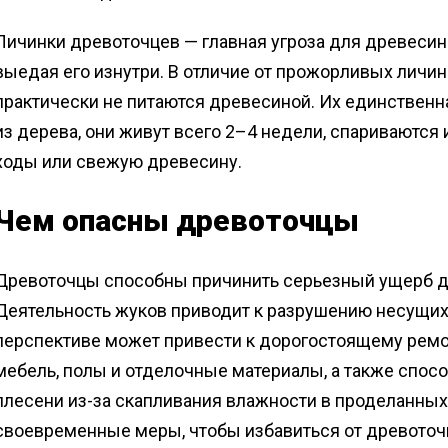
Личинки древоточцев — главная угроза для древесин
выедая его изнутри. В отличие от прожорливых личи
практически не питаются древесиной. Их единствен
из дерева, они живут всего 2–4 недели, спариваются
ходы или свежую древесину.
Чем опасны древоточцы
Древоточцы способны причинить серьезный ущерб д
Деятельность жуков приводит к разрушению несущих 
перспективе может привести к дорогостоящему ремон
мебель, полы и отделочные материалы, а также спос
плесени из-за скапливания влажности в проделанных 
своевременные меры, чтобы избавиться от древоточ