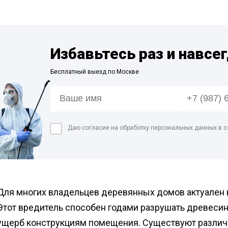
Дези
пред
Обра
Избавьтесь раз и навсе
Дези
мага
Бесплатный выезд по Москве
Дези
мясн
Дези
Даю согласие на обработку персональных данных в с
Для многих владельцев деревянных домов актуален в
Этот вредитель способен годами разрушать древесин
ущерб конструкциям помещения. Существуют различ