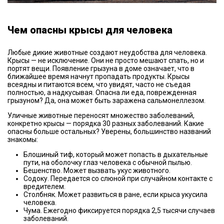
Чем опасны крысы для человека
Любые дикие животные создают неудобства для человека.
Крысы — не исключение. Они не просто мешают спать, но и
портят вещи. Появление грызуна в доме означает, что в
ближайшее время начнут пропадать продукты. Крысы
всеядны и питаются всем, что увидят, часто не съедая
полностью, а надкусывая. Опасна ли еда, поврежденная
грызуном? Да, она может быть заражена сальмонеллезом.
Уличные животные переносят множество заболеваний,
конкретно крысы — порядка 30 разных заболеваний. Какие
опасны больше остальных? Уверены, большинство названий
знакомы:
Блошиный тиф, который может попасть в дыхательные
пути, на оболочку глаз человека с обычной пылью.
Бешенство. Может вызвать укус животного.
Содоку. Передается со слюной при случайном контакте с
вредителем.
Столбняк. Может развиться в ране, если крыса укусила
человека.
Чума. Ежегодно фиксируется порядка 2,5 тысячи случаев
заболеваний.