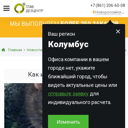
+7 (861) 206-60-08
ГЛАВ
ДЕЗЦЕНТР
Новороссийск
МЫ ВЫПОЛНЯЕМ
БОЛЕЕ 250 ЗАКАЗОВ
КАЖДЫЙ ДЕНЬ!
Ваш регион
Колумбус
Главная
Новости
Статьи о дератизации
Как избавиться от к
Офиса компании в вашем
городе нет, укажите
Как избавиться от крыс
ближайший город, чтобы
видеть актуальные цены или
отправьте заявку
для
индивидуального расчета.
Изменить