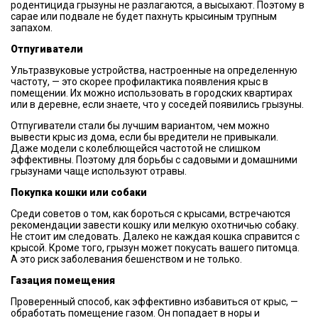
родентицида грызуны не разлагаются, а высыхают. Поэтому в
сарае или подвале не будет пахнуть крысиным трупным
запахом.
Отпугиватели
Ультразвуковые устройства, настроенные на определенную
частоту, — это скорее профилактика появления крыс в
помещении. Их можно использовать в городских квартирах
или в деревне, если знаете, что у соседей появились грызуны.
Отпугиватели стали бы лучшим вариантом, чем можно
вывести крыс из дома, если бы вредители не привыкали.
Даже модели с колеблющейся частотой не слишком
эффективны. Поэтому для борьбы с садовыми и домашними
грызунами чаще используют отравы.
Покупка кошки или собаки
Среди советов о том, как бороться с крысами, встречаются
рекомендации завести кошку или мелкую охотничью собаку.
Не стоит им следовать. Далеко не каждая кошка справится с
крысой. Кроме того, грызун может покусать вашего питомца.
А это риск заболевания бешенством и не только.
Газация помещения
Проверенный способ, как эффективно избавиться от крыс, —
обработать помещение газом. Он попадает в норы и