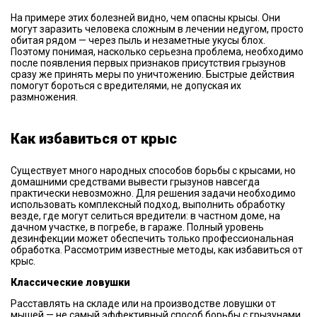
На примере этих болезней видно, чем опасны крысы. Они
могут заразить человека сложным в лечении недугом, просто
обитая рядом — через пыль и незаметные укусы блох.
Поэтому понимая, насколько серьезна проблема, необходимо
после появления первых признаков присутствия грызунов
сразу же принять меры по уничтожению. Быстрые действия
помогут бороться с вредителями, не допуская их
размножения.
Как избавиться от крыс
Существует много народных способов борьбы с крысами, но
домашними средствами вывести грызунов навсегда
практически невозможно. Для решения задачи необходимо
использовать комплексный подход, выполнить обработку
везде, где могут селиться вредители: в частном доме, на
дачном участке, в погребе, в гараже. Полный уровень
дезинфекции может обеспечить только профессиональная
обработка. Рассмотрим известные методы, как избавиться от
крыс.
Классические ловушки
Расставлять на складе или на производстве ловушки от
мышей — не самый эффективный способ борьбы с грызунами.