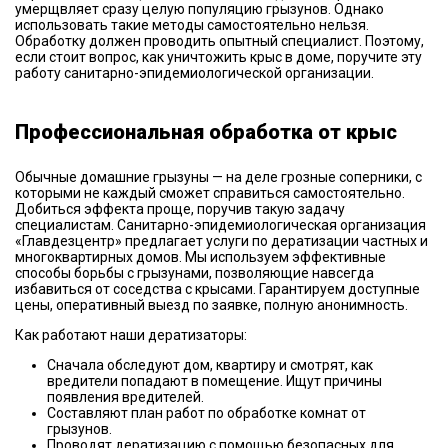
умерщвляет сразу целую популяцию грызунов. Однако
использовать такие методы самостоятельно нельзя.
Обработку должен проводить опытный специалист. Поэтому,
если стоит вопрос, как уничтожить крыс в доме, поручите эту
работу санитарно-эпидемиологической организации.
Профессиональная обработка от крыс
Обычные домашние грызуны — на деле грозные соперники, с
которыми не каждый сможет справиться самостоятельно.
Добиться эффекта проще, поручив такую задачу
специалистам. Санитарно-эпидемиологическая организация
«Главдезцентр» предлагает услуги по дератизации частных и
многоквартирных домов. Мы используем эффективные
способы борьбы с грызунами, позволяющие навсегда
избавиться от соседства с крысами. Гарантируем доступные
цены, оперативный выезд по заявке, полную анонимность.
Как работают наши дератизаторы:
Сначала обследуют дом, квартиру и смотрят, как
вредители попадают в помещение. Ищут причины
появления вредителей.
Составляют план работ по обработке комнат от
грызунов.
Проводят дератизацию с помощью безопасных для