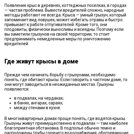
Появление крыс в деревнях, коттеджных поселках, в городах
— частая проблема. Вывести вредителей сложно, народные
методы работают не всегда. Крыса — умный грызун, который
запоминает вид ловушек, может избегать отравы и быстро
привыкает к работе отпугивателей. Кроме того, они
плодовиты, физически выносливы и всеядны. Поэтому если
вы заметили грызунов на своей территории, то стоит
предпринимать немедленные меры по уничтожению
вредителей.
Где живут крысы в доме
Прежде чем начинать борьбу с грызунами, необходимо
понять, где обитают крысы. Если говорить о частном доме, то
они могут заводиться в неожиданных местах. Грызуны
появляются:
в подвалах, на чердаках;
в банях, ангарах, сараях;
между стенами в кухне.
В многоквартирных домах проще понять, где водятся крысы.
Грызуны живут преимущественно в подвалах — там наиболее
благоприятная обстановка. В подполье обычно темно и
расположены трубы горячего водоснабжения, обогревающие