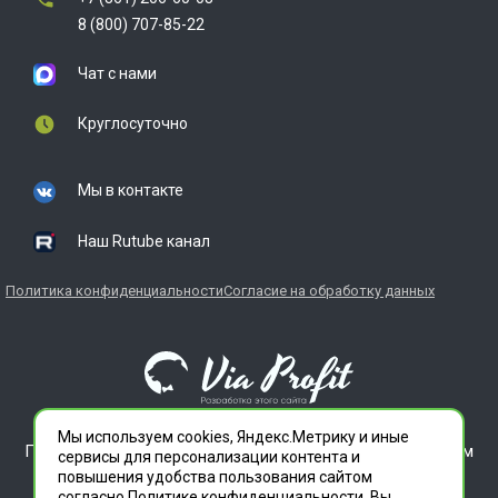
8 (800) 707-85-22
Чат с нами
Круглосуточно
Мы в контакте
Наш Rutube канал
Политика конфиденциальности
Согласие на обработку данных
Мы используем cookies, Яндекс.Метрику и иные
ГЛАВДЕЗЦЕНТР является зарегистрированным товарным
сервисы для персонализации контента и
знаком. Все права защищены.
повышения удобства пользования сайтом
ООО "СЛУЖБА ДЕЗИНФЕКЦИИ" 620012 СВЕРДЛОВСКАЯ
согласно
Политике конфиденциальности
. Вы