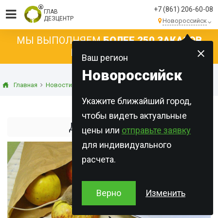
+7 (861) 206-60-08
ГЛАВ
ДЕЗЦЕНТР
Новороссийск
МЫ ВЫПОЛНЯЕМ
БОЛЕЕ 250 ЗАКАЗОВ
КАЖДЫЙ ДЕНЬ!
Ваш регион
Новороссийск
Главная
Новости
Статьи о дератизации
Домовая мышь
Укажите ближайший город,
чтобы видеть актуальные
Домовая мышь
цены или
отправьте заявку
для индивидуального
расчета.
Верно
Изменить