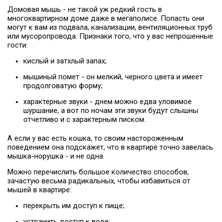
Домовая мышь - не такой уж редкий гость в
многоквартирном доме даже в мегаполисе. Попасть они
могут к вам из подвала, канализации, вентиляционных труб
или мусоропровода. Признаки того, что у вас непрошенные
гости:
кислый и затхлый запах;
мышиный помет - он мелкий, черного цвета и имеет
продолговатую форму;
характерные звуки - днем можно едва уловимое
шуршание, а вот по ночам эти звуки будут слышны
отчетливо и с характерным писком.
А если у вас есть кошка, то своим настороженным
поведением она подскажет, что в квартире точно завелась
мышка-норушка - и не одна.
Можно перечислить большое количество способов,
зачастую весьма радикальных, чтобы избавиться от
мышей в квартире:
перекрыть им доступ к пище;
устранить доступ к воде;