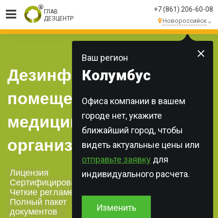
+7 (861) 206-60-08
ГЛАВ
ДЕЗЦЕНТР
Новороссийск
МЫ ВЫПОЛНЯЕМ
БОЛЕЕ 250 ЗАКАЗОВ
КАЖДЫЙ ДЕНЬ!
Ваш регион
Дезинфекция
Колумбус
помещений в
Офиса компании в вашем
городе нет, укажите
медицинских
ближайший город, чтобы
организациях
видеть актуальные цены или
отправьте заявку
для
Лицензия
индивидуального расчета.
Сертифицированная химия
Четкие регламенты
Полный пакет
Изменить
документов