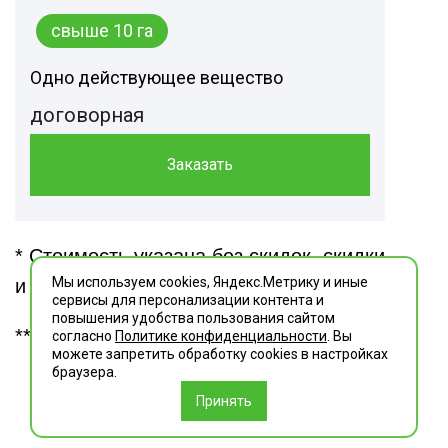
свыше 10 га
Одно действующее вещество
договорная
Заказать
* Стоимость указана без скидок, скидки
Мы используем cookies, Яндекс.Метрику и иные
и акции уточняйте у менеджера.
сервисы для персонализации контента и
повышения удобства пользования сайтом
** Транспортные расходы — 40 р./км
согласно
Политике конфиденциальности
. Вы
можете запретить обработку сookies в настройках
браузера.
Принять